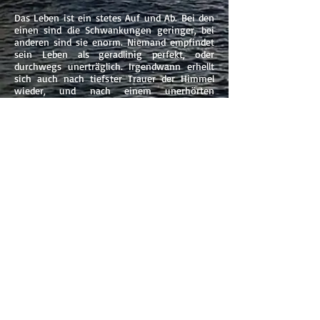
Das Leben ist ein stetes Auf und Ab. Bei den
einen sind die Schwankungen geringer, bei
anderen sind sie enorm. Niemand empfindet
sein Leben als geradlinig perfekt, oder
durchwegs unerträglich. Irgendwann erhellt
sich auch nach tiefster Trauer der Himmel
wieder, und nach einem unerhörten
Höhenflug wird sich früher oder später die
Ernüchterung und der schnöde Alltag wieder
einfinden. Und jeder hat seine eigene Weise,
mit diesen Gezeiten umzugehen.
Obschon „Pleiten, Sex und Rock’n’Roll" eine
sehr persönliche Geschichte ist, wird sich jede
Leserin und jeder Leser in etlichen Bereichen
wiederfinden, und so manchen geliebten
Menschen, Freunde oder Bekannte darin
wiedererkennen.
423 Seiten
Zum Probelesen hier klicken.
JETZT BESTELLEN bei Amazon